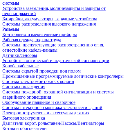
системы
Устройства заземления, молниезащиты и защиты от
перенапряжений
Батарейки, аккумуляторы, зарядные устройства
Системы распределения высокого напряжения
Разъемы
Контрольно-измерительные приборы
Рабочая одежда, охрана труда
Системы, препятствующие распространению огня,
огнестойкие кабель-каналы
Датчики/сенсоры
Устройства оптической и акустической сигнализации
Короба кабельные
Системы скрытой проводки под полом
Промышленные программируемые логические контроллеры
Система электромонтажных колонн
Системы охлаждения
Системы пожарной, охранной сигнализации и системы
аварийного оповещения
Оборудование паяльное и сварочное
Система штекерного монтажа электросети зданий
Электроинструменты и аксессуары для них
Бытовая электроника
Двигатели ворот, рольставен/Насосы/Вентиляторы
Котлы и обогреватели