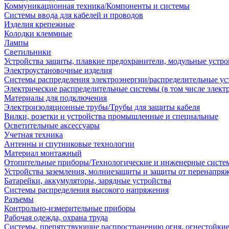
Коммуникационная техника/Компоненты и системы
Системы ввода для кабелей и проводов
Изделия крепежные
Колодки клеммные
Лампы
Светильники
Устройства защиты, плавкие предохранители, модульные устр
Электроустановочные изделия
Системы распределения электроэнергии/распределительные ус
Электрические распределительные системы (в том числе элект
Материалы для подключения
Электроизоляционные трубы/Трубы для защиты кабеля
Вилки, розетки и устройства промышленные и специальные
Осветительные аксессуары
Учетная техника
Антенны и спутниковые технологии
Материал монтажный
Отопительные приборы/Технологические и инженерные систе
Устройства заземления, молниезащиты и защиты от перенапря
Батарейки, аккумуляторы, зарядные устройства
Системы распределения высокого напряжения
Разъемы
Контрольно-измерительные приборы
Рабочая одежда, охрана труда
Системы, препятствующие распространению огня, огнестойкие