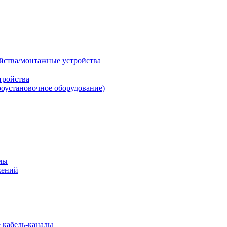
ойства/монтажные устройства
тройства
роустановочное оборудование)
мы
жений
 кабель-каналы