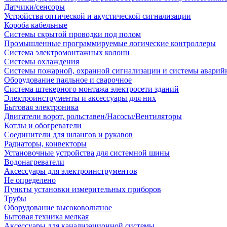
Датчики/сенсоры
Устройства оптической и акустической сигнализации
Короба кабельные
Системы скрытой проводки под полом
Промышленные программируемые логические контроллеры
Система электромонтажных колонн
Системы охлаждения
Системы пожарной, охранной сигнализации и системы аварий
Оборудование паяльное и сварочное
Система штекерного монтажа электросети зданий
Электроинструменты и аксессуары для них
Бытовая электроника
Двигатели ворот, рольставен/Насосы/Вентиляторы
Котлы и обогреватели
Соединители для шлангов и рукавов
Радиаторы, конвекторы
Установочные устройства для системной шины
Водонагреватели
Аксессуары для электроинструментов
Не определено
Пункты установки измерительных приборов
Трубы
Оборудование высоковольтное
Бытовая техника мелкая
Аксессуары для канализационной системы