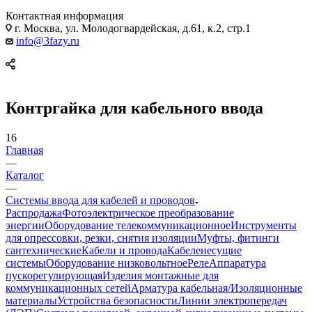
Контактная информация
г. Москва, ул. Молодогвардейская, д.61, к.2, стр.1
info@3fazy.ru
Контргайка для кабельного ввода
16
Главная
—
Каталог
—
Системы ввода для кабелей и проводов
Распродажа
Фотоэлектрическое преобразование
энергии
Оборудование телекоммуникационное
Инструменты
для опрессовки, резки, снятия изоляции
Муфты, фитинги
сантехнические
Кабели и провода
Кабеленесущие
системы
Оборудование низковольтное
Реле
Аппаратура
пускорегулирующая
Изделия монтажные для
коммуникационных сетей
Арматура кабельная/Изоляционные
материалы
Устройства безопасности
Линии электропередач