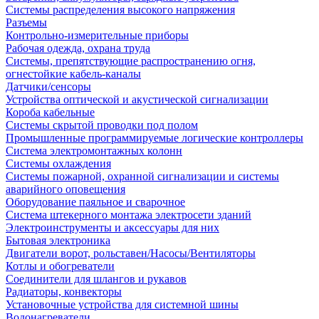
Системы распределения высокого напряжения
Разъемы
Контрольно-измерительные приборы
Рабочая одежда, охрана труда
Системы, препятствующие распространению огня,
огнестойкие кабель-каналы
Датчики/сенсоры
Устройства оптической и акустической сигнализации
Короба кабельные
Системы скрытой проводки под полом
Промышленные программируемые логические контроллеры
Система электромонтажных колонн
Системы охлаждения
Системы пожарной, охранной сигнализации и системы
аварийного оповещения
Оборудование паяльное и сварочное
Система штекерного монтажа электросети зданий
Электроинструменты и аксессуары для них
Бытовая электроника
Двигатели ворот, рольставен/Насосы/Вентиляторы
Котлы и обогреватели
Соединители для шлангов и рукавов
Радиаторы, конвекторы
Установочные устройства для системной шины
Водонагреватели